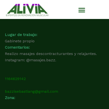
Ir
al
contenido
Lugar de trabajo:
Gabinete propio
Comentarios:
Realizo masajes descontracturantes y relajantes.
Instagram: @masajes.bazz.
1164629142
bazzisebastiang@gmail.com
Zona: