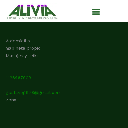
Ir
al
contenido
A domicilio
Gabinete propio
Masajes y reiki
1128467609
gustavoj1978@gmail.com
Zona: