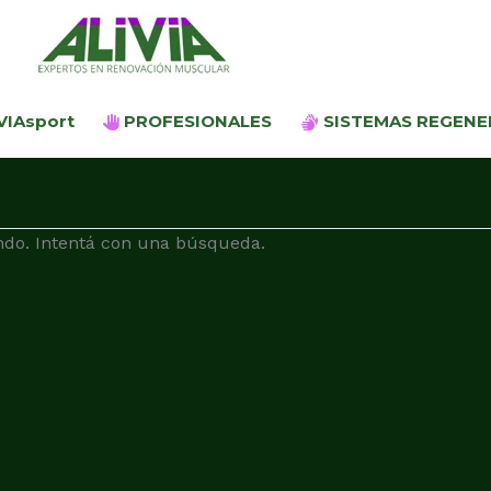
Ir
al
contenido
VIAsport
PROFESIONALES
SISTEMAS REGENE
do. Intentá con una búsqueda.