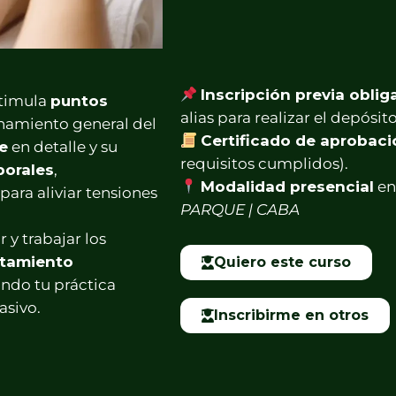
Inscripción previa oblig
stimula
puntos
alias para realizar el depósito
namiento general del
Certificado de aprobac
e
en detalle y su
requisitos cumplidos).
porales
,
Modalidad presencial
e
ara aliviar tensiones
PARQUE | CABA
r y trabajar los
atamiento
Quiero este curso
ando tu práctica
asivo.
Inscribirme en otros